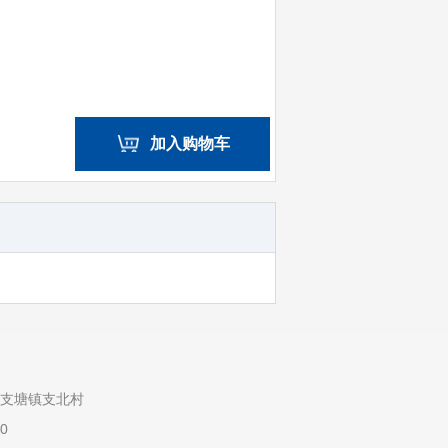
加入购物车
市支塘镇支北村
90