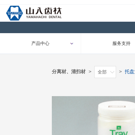
产品中心
服务支持
分离材、清扫材
>
>
托盘
全部